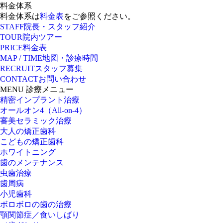
料金体系
料金体系は
料金表
をご参照ください。
STAFF
院長・スタッフ紹介
TOUR
院内ツアー
PRICE
料金表
MAP / TIME
地図・診療時間
RECRUIT
スタッフ募集
CONTACT
お問い合わせ
MENU
診療メニュー
精密インプラント治療
オールオン4（All-on-4）
審美セラミック治療
大人の矯正歯科
こどもの矯正歯科
ホワイトニング
歯のメンテナンス
虫歯治療
歯周病
小児歯科
ボロボロの歯の治療
顎関節症／食いしばり