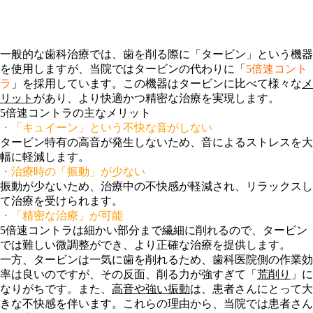
一般的な歯科治療では、歯を削る際に「タービン」という機器
を使用しますが、当院ではタービンの代わりに「
5倍速コント
ラ
」を採用しています。この機器はタービンに比べて様々な
メ
リット
があり、より快適かつ精密な治療を実現します。
5倍速コントラの主なメリット
・「キュイーン」という不快な音がしない
タービン特有の高音が発生しないため、音によるストレスを大
幅に軽減します。
・治療時の「振動」が少ない
振動が少ないため、治療中の不快感が軽減され、リラックスし
て治療を受けられます。
・「精密な治療」が可能
5倍速コントラは細かい部分まで繊細に削れるので、タービン
では難しい微調整ができ、より正確な治療を提供します。
一方、タービンは一気に歯を削れるため、歯科医院側の作業効
率は良いのですが、その反面、削る力が強すぎて「
荒削り
」に
なりがちです。また、
高音や強い振動
は、患者さんにとって大
きな不快感を伴います。これらの理由から、当院では患者さん