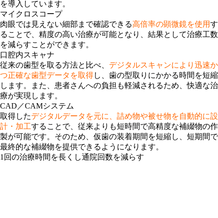
を導入しています。
マイクロスコープ
肉眼では見えない細部まで確認できる
高倍率の顕微鏡を使用
す
ることで、精度の高い治療が可能となり、結果として治療工数
を減らすことができます。
口腔内スキャナ
従来の歯型を取る方法と比べ、
デジタルスキャンにより迅速か
つ正確な歯型データを取得
し、歯の型取りにかかる時間を短縮
します。また、患者さんへの負担も軽減されるため、快適な治
療が実現します。
CAD／CAMシステム
取得した
デジタルデータを元に、詰め物や被せ物を自動的に設
計・加工
することで、従来よりも短時間で高精度な補綴物の作
製が可能です。そのため、仮歯の装着期間を短縮し、短期間で
最終的な補綴物を提供できるようになります。
1回の治療時間を長くし通院回数を減らす