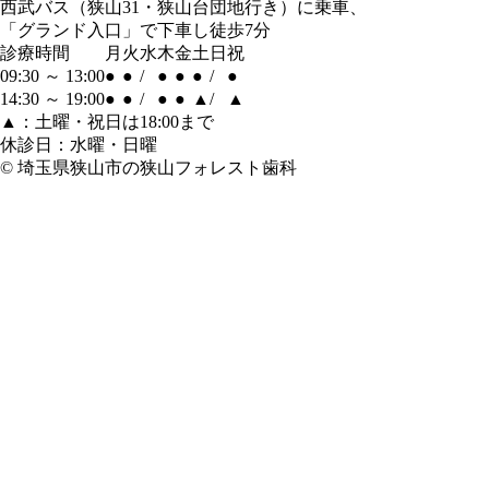
西武バス（狭山31・狭山台団地行き）に乗車、
「グランド入口」で下車し徒歩7分
診療時間
月
火
水
木
金
土
日
祝
09:30 ～ 13:00
●
●
/
●
●
●
/
●
14:30 ～ 19:00
●
●
/
●
●
▲
/
▲
▲：土曜・祝日は18:00まで
休診日：水曜・日曜
© 埼玉県狭山市の狭山フォレスト歯科